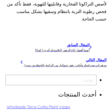
لأصص التراكوتا الفخارية وقابليتها للتهوية، فقط تأكد من
فحص رطوبة التربة بانتظام وسقيها بشكل مناسب
حسب الحاجة.
المقال السابق
أيهما أفضل إناء الزهور البلاستيك أم تيرا كوتا؟
المقال التالي
مزهريات سيراميك وأواني زهور وتماثيل من الراتنج بالجملة من سيراميك SANTAI - المورد الموثوق به
بحث
أحدث المنتجات
Wholesale Terra Cotta Plant Vases