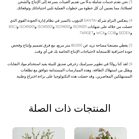
3) نحن نقدم خدمات شاملة بدءًا من تقديم العينات بسرعة إلى الإنتاج والشحن
لعملائنا، مما يضمن أن كل خطوة من خطوات العملية تلبي احتياجاتك وتوقعاتك.
4) ينعكس التزام شركة SANTAI الدؤوب بالتميز في نظام إدارة الجودة القوي الذي
حصلت من خلاله على شهادات ISO9001 وISO14001 وISO45001 وISO45001 وBSCI
وSEDEX وCCIB وWCA وTARGET.
5) يغطي مصنعنا مساحة تزيد عن 80,000 متر مربع، مع فرق تصميم وإنتاج وفحص
جودة احترافية للاستجابة لاحتياجات الإنتاج الخاصة بك في أي وقت.
6) لقد كنا روادًا في تطوير سيراميك زخرفي صديق للبيئة يعيد استخدام مواد النفايات
ويقلل من استهلاك الطاقة، وهذه الممارسات المستدامة تتوافق مع تطلعات
المستهلكين المعاصرين، وقد حصلت هذه التكنولوجيا على براءة اختراع وطنية.
المنتجات ذات الصلة