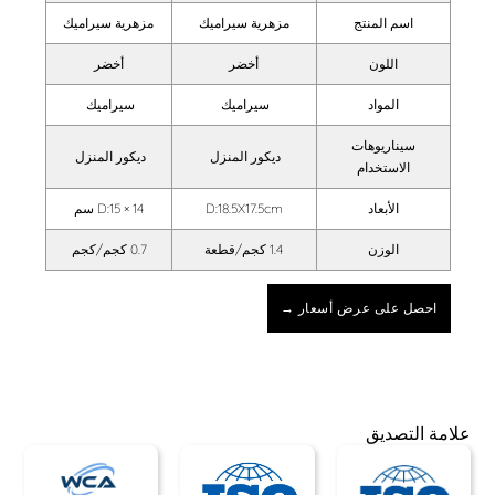
اسم المنتج
مزهرية سيراميك
مزهرية سيراميك
اللون
أخضر
أخضر
المواد
سيراميك
سيراميك
سيناريوهات
ديكور المنزل
ديكور المنزل
الاستخدام
الأبعاد
D:18.5X17.5cm
D:15 × 14 سم
الوزن
1.4 كجم/قطعة
0.7 كجم/كجم
احصل على عرض أسعار →
علامة التصديق