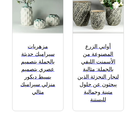
أواني الزرع
مزهريات
المصنوعة من
سيراميك حديثة
الأسمنت الليفي
بالجملة بتصميم
بالجملة: مثالية
عصري بتصميم
لتجار التجزئة الذين
بسيط ديكور
يبحثون عن حلول
منزلي سيراميك
متينة وجمالية
مثالي
للبستنة