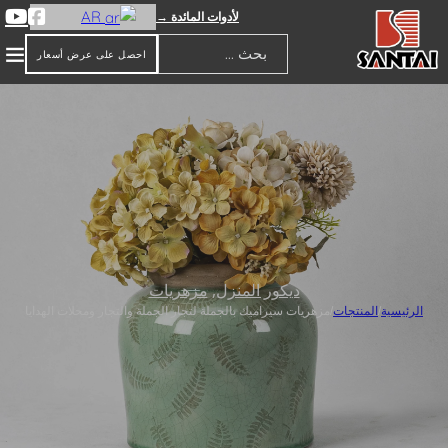
AR
لأدوات المائدة →
احصل على عرض أسعار
بحث
ديكور المنزل
,
مزهريات
الرئيسية
/
المنتجات
/
مزهريات سيراميك بالجملة لتجار الجملة والتجار ومحلات الهدايا