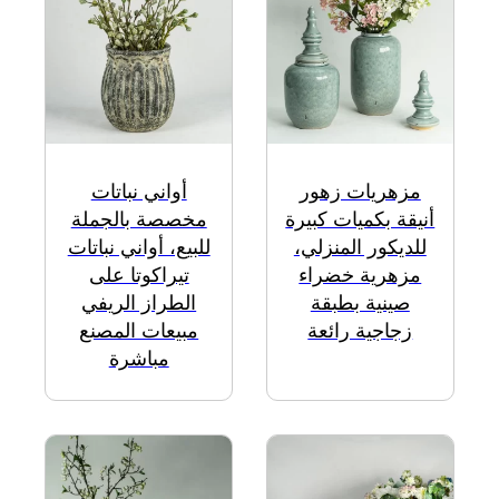
مزهريات زهور
أواني نباتات
أنيقة بكميات كبيرة
مخصصة بالجملة
للديكور المنزلي،
للبيع، أواني نباتات
مزهرية خضراء
تيراكوتا على
صينية بطبقة
الطراز الريفي
زجاجية رائعة
مبيعات المصنع
مباشرة