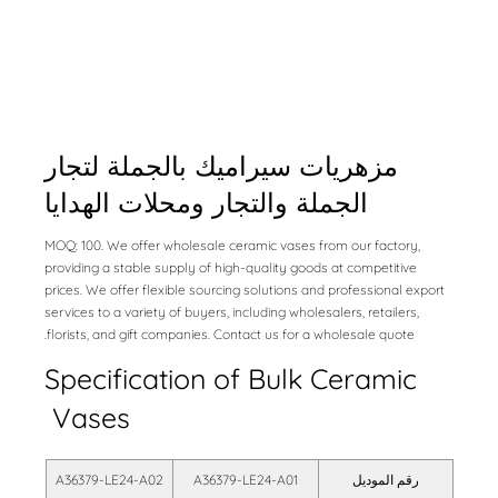
مزهريات سيراميك بالجملة لتجار
الجملة والتجار ومحلات الهدايا
MOQ: 100. We offer wholesale ceramic vases from our factory,
providing a stable supply of high-quality goods at competitive
prices. We offer flexible sourcing solutions and professional export
services to a variety of buyers, including wholesalers, retailers,
florists, and gift companies. Contact us for a wholesale quote.
Specification of Bulk Ceramic
Vases
رقم الموديل
A36379-LE24-A01
A36379-LE24-A02