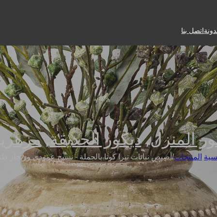
دونة
اتصل بنا
ور المنزل
,
ديكور الحديقة
,
مزهري
سية
/
المنتجات
/
أصيص نباتات تيرا كوتا بالجملة - نسيج عمودي وزنجار ط