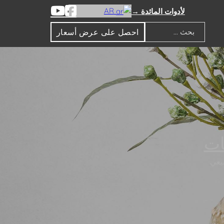
AR
لأدوات المائدة →
احصل على عرض أسعار
بحث
ات
بيعي