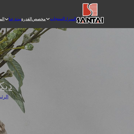
المنتجات
المنزل
مخصص
القدرة
الم
نبذة عنا
ديك
الرئي