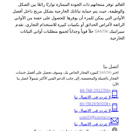
العالم. توفر منتجاتهم ذات الجودة الممتازة توازنًا رائعًا بين الشكل
والوظيفة، حيث يتم حماية نباتاتك الخارجية بشكل مريح داخل أفضل
الأواني التي يمكن للمرء أن يوفرها. للحصول على حفنة من الأواني
الرائعة لأغراض الحدائق أو بكميات كبيرة للاستخدام التجاري، تقدم
سيراميك SANTAI حلاً قوياً وجذاباً لجميع متطلبات أواني النباتات
الخارجية.
اتصل بنا
اختر SANTAI كمورد الفخار الخاص بك، وسوف تحصل على أفضل خدمات
الفخار بالجملة والمخصصة، إلى جانب الدعم الفني الأكثر شمولاً. اتصل بنا
الآن!
+86-768-2922316
لا تتردد في الاتصال بنا
+86-13828361008
لا تتردد في الاتصال بنا
sale01@santai.cn
لا تتردد في الاتصال بنا