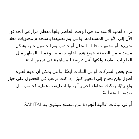
تزداد أهمية الاستدامة في الوقت الحاضر. يلجأ معظم مزارعي الحدائق
الآن إلى الأواني المستدامة، والتي يتم تصنيعها باستخدام محتويات معاد
تدويرها أو محتويات قابلة للتحلل أو خشب يتم الحصول عليه بشكل
مستدام من الطبيعة. جميع هذه الحاويات متينة وجميلة المظهر مثل
الحاويات العادية ولكنها أقل عرضة للمساهمة في تدمير البيئة.
تنتج بعض الشركات أواني النباتات أيضًا، والتي يمكن أن تدوم لفترة
أطول ولن تحتاج إلى التغيير كثيرًا. إذا كنت ترغب في الحصول على خيار
واعٍ بيئيًا، يمكنك محاولة اختيار آنية نباتات ليست عملية فحسب، بل
صديقة للبيئة أيضًا.
أواني نباتات عالية الجودة من مصنع موثوق به: SANTAI