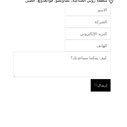
منطقة رويي الصناعية، تشاوتشو، قوانغدونغ، الصين
إرسال