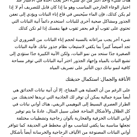
اختيار الوعاء الخارجي المناسب وهو ما إذا كان قابل للتصريف أم لا. إذا
لم يكن كذلك، فإن الماء سيُحبس في قاع إناء النباتات ويؤدي إلى تعفن
الجذور ومشاكل صحية أخرى للنباتات. استخدم دائماً آنية النباتات التي
تحتوي على ثقوب أو قم بحفر ثقوب فيها بنفسك إذا لم تكن كذلك.
شيء آخر يجب مراعاته بالنسبة لحجم إناء النباتات. من الضروري أن
تجد أصيصاً كبيراً بما يكفي لاستيعاب نظام جذور نباتك. فآنية النباتات
الصغيرة جدًا ستحد من نمو النبات، ولكن الآنية الكبيرة جدًا ستؤدي إلى
تشبع النبات بالمياه وإجهاد الجذور. اختر آنية النباتات التي توفر مساحة
كافية لنمو نباتك دون التأثير على تصريف المياه.
الأناقة والجمال: استكمال حديقتك
على الرغم من أن العملية هي المفتاح، إلا أن آنية نباتات الحدائق هي
أيضاً ميزة جمالية يمكن أن توفر لك الجاذبية التي تريدها لحديقتك. من
الطراز العصري البسيط إلى البوهيمي الريفي، هناك أواني نباتات في
كل الظلال والأشكال المتاحة. فعلى سبيل المثال، عادةً ما يتم توفير
أواني النباتات الخزفية والفخارية بألوان زجاجية وتشطيبات مختلفة
تجعلها مناسبة بما يكفي لتتناسب مع أي مخطط في الحديقة. كما تتوافر
أواني النباتات المصنوعة من الألياف الزجاجية والخرسانة أيضاً بأشكال