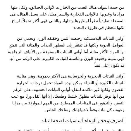
من حيث المواد، هناك العديد من الخيارات لأواني الحدائق، ولكل منها
مزاياها وعيوبها. فالأواني الفخارية والسيراميك، على سبيل المثال، هي
المفضلة تقليدياً نظراً لمظهرها وثقلها، وبالتالي فهي أكثر تحملاً للرياح.
لكنها تتحطم في ظروف التجمد.
أواني النباتات البلاستيكية رخيصة الثمن وخفيفة الوزن وتحمي من
العوامل الجوية ولكنها قد تفتقر إلى المظهر الجذاب والمتانة التي تتمتع
بها المواد الأكثر متانة. أما أواني النباتات المصنوعة من الألياف الزجاجية
فهي متينة وخفيفة الوزن ومناسبة للنباتات الكبيرة، على الرغم من أنها
قد تكون أغلى ثمناً.
أواني النباتات الحجرية والخرسانية هي الأكثر ديمومة، وهي مثالية
للنباتات الكبيرة أو الثقيلة. يمكن لهذه المواد تحمل درجات الحرارة
القصوى ولكنها غير ملائمة للنقل. أواني النباتات الخشبية، على الرغم
من أنها توفر للنباتات مظهرًا خشبيًا وطبيعيًا، إلا أنها أثقل وزنًا مع عيب
التعفن والتدهور في المناخات الممطرة. من المهم الموازنة بين مزايا
وعيوب كل مادة وفقاً لاحتياجاتك ومناخك الخاص.
الصرف وحجم الوعاء: أساسيات لصحة النبات
هناك شيء واحد أكثر من أي شيء آخر يجب أخذه في الاعتبار عند