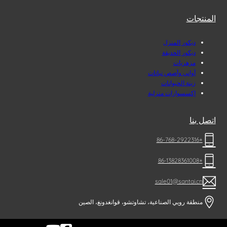
المنتجات
ديكور المنزل
ديكور الحديقة
مزهريات
أواني وأصص نباتات
زينة الحيوانات
إكسسوارات منزلية
اتصل بنا
+86-768-2922316
+86-13828361008
sale01@santai.cn
منطقة رويي الصناعية، تشاوتشو، قوانغدونغ، الصين