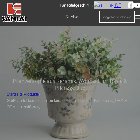
DE
Für Tafelgeschirr →
Angebot einholen
Suche
Pflanzentöpfe aus Keramik
,
Wohnkultur
,
Töpfe &
Pflanzgefäße
Startseite
/
Produkte
/
Großhandel kommerziellen keramischen Pflanzer - Fabrikpreis, OEM &
ODM-Unterstützung