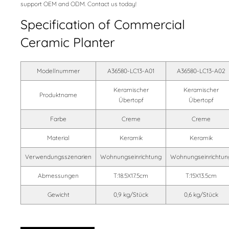
support OEM and ODM. Contact us today!
Specification of Commercial
Ceramic Planter
Modellnummer
A36580-LC13-A01
A36580-LC13-A02
Keramischer
Keramischer
Produktname
Übertopf
Übertopf
Farbe
Creme
Creme
Material
Keramik
Keramik
Verwendungsszenarien
Wohnungseinrichtung
Wohnungseinrichtun
Abmessungen
T:18.5X17.5cm
T:15X13.5cm
Gewicht
0,9 kg/Stück
0,6 kg/Stück