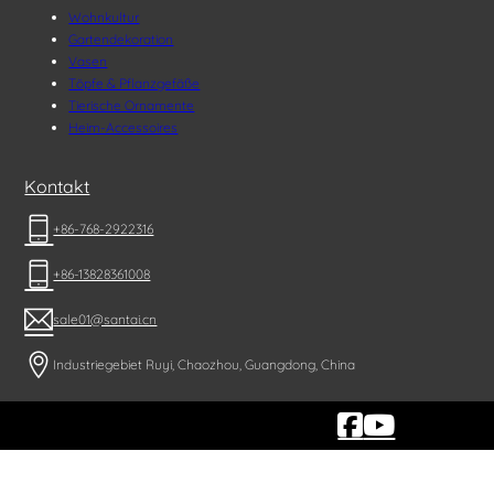
Wohnkultur
Gartendekoration
Vasen
Töpfe & Pflanzgefäße
Tierische Ornamente
Heim-Accessoires
Kontakt
+86-768-2922316
+86-13828361008
sale01@santai.cn
Industriegebiet Ruyi, Chaozhou, Guangdong, China