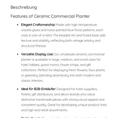
Beschreibung
Features of Ceramic Commercial Planter
Elegant Craftsmanship:
Made with high-temperature
crackle glaze and hand-painted blue floral patterns, each
vase is one-of-a-kind. The beaded rim and fluted base add
texture and stability, reflecting both vintage artistry and
structural finesse.
Versatile Display Use:
Our wholesale ceramic commercial
planter is available in large, medium, and small sizes for
hotel lobbies, guest rooms, flower shops, and gift
collections. Perfect for displaying fresh flowers, faux plants,
or greenery, blending seamlessly into both modern and
classic interiors.
Ideal für B2B-Einkäufer:
Designed for hotel suppliers,
florists, gift distributors, and décor brands who value
distinctive handmade pieces with strong visual appeal and
consistent quality. Great for developing unique product lines
and high-end retail assortments.