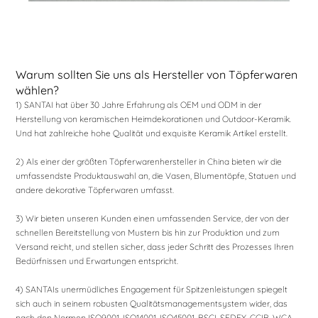
Warum sollten Sie uns als Hersteller von Töpferwaren
wählen?
1) SANTAI hat über 30 Jahre Erfahrung als OEM und ODM in der
Herstellung von keramischen Heimdekorationen und Outdoor-Keramik.
Und hat zahlreiche hohe Qualität und exquisite Keramik Artikel erstellt.
2) Als einer der größten Töpferwarenhersteller in China bieten wir die
umfassendste Produktauswahl an, die Vasen, Blumentöpfe, Statuen und
andere dekorative Töpferwaren umfasst.
3) Wir bieten unseren Kunden einen umfassenden Service, der von der
schnellen Bereitstellung von Mustern bis hin zur Produktion und zum
Versand reicht, und stellen sicher, dass jeder Schritt des Prozesses Ihren
Bedürfnissen und Erwartungen entspricht.
4) SANTAIs unermüdliches Engagement für Spitzenleistungen spiegelt
sich auch in seinem robusten Qualitätsmanagementsystem wider, das
nach den Normen ISO9001, ISO14001, ISO45001, BSCI, SEDEX, CCIB, WCA