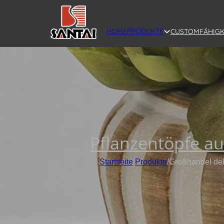
PRODUKTE
HOME
CUSTOM
FÄHIGK
Pflanzentöpfe a
Startseite
/
Produkte
/
Großhandel dek