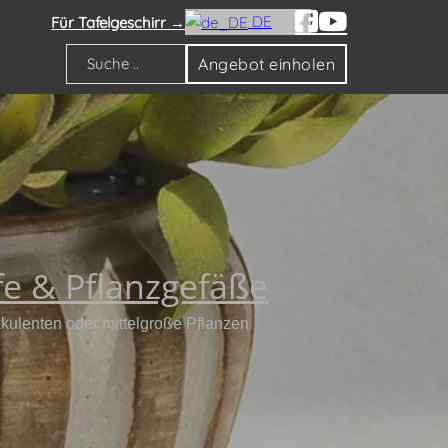
DE
Für Tafelgeschirr →
Angebot einholen
Suche
e & Pflanzgefäße
kulenten oder mittelgroße Pflanzen