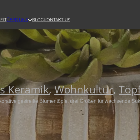
EIT
BLOG
KONTAKT US
ÜBER UNS
us Keramik
,
Wohnkultur
,
Töpf
orative gestreifte Blumentöpfe, drei Größen für wachsende Suk