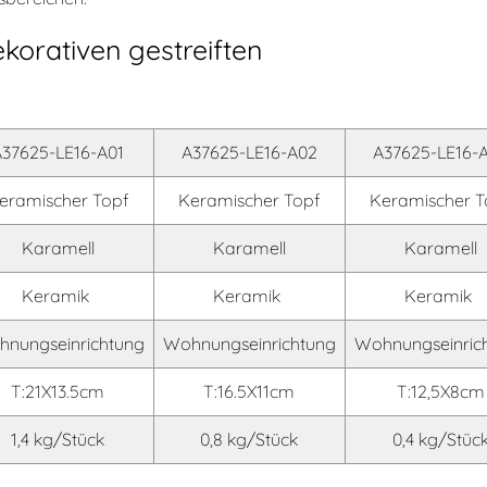
ekorativen gestreiften
A37625-LE16-A01
A37625-LE16-A02
A37625-LE16-
eramischer Topf
Keramischer Topf
Keramischer T
Karamell
Karamell
Karamell
Keramik
Keramik
Keramik
nungseinrichtung
Wohnungseinrichtung
Wohnungseinric
T:21X13.5cm
T:16.5X11cm
T:12,5X8cm
1,4 kg/Stück
0,8 kg/Stück
0,4 kg/Stüc