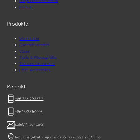
Blogs und Nachrichten
Kontakt
Produkte
Wohnkultur
Gartendekoration
Vasen
Töpfe & Pflanzgefäße
Tierische Ornamente
Heim-Accessoires
Kontakt
+86-768-2922316
+86-13828361008
sale01@santai.cn
Industriegebiet Ruyi, Chaozhou, Guangdong, China