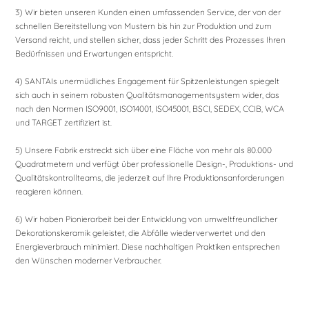
3) Wir bieten unseren Kunden einen umfassenden Service, der von der
schnellen Bereitstellung von Mustern bis hin zur Produktion und zum
Versand reicht, und stellen sicher, dass jeder Schritt des Prozesses Ihren
Bedürfnissen und Erwartungen entspricht.
4) SANTAIs unermüdliches Engagement für Spitzenleistungen spiegelt
sich auch in seinem robusten Qualitätsmanagementsystem wider, das
nach den Normen ISO9001, ISO14001, ISO45001, BSCI, SEDEX, CCIB, WCA
und TARGET zertifiziert ist.
5) Unsere Fabrik erstreckt sich über eine Fläche von mehr als 80.000
Quadratmetern und verfügt über professionelle Design-, Produktions- und
Qualitätskontrollteams, die jederzeit auf Ihre Produktionsanforderungen
reagieren können.
6) Wir haben Pionierarbeit bei der Entwicklung von umweltfreundlicher
Dekorationskeramik geleistet, die Abfälle wiederverwertet und den
Energieverbrauch minimiert. Diese nachhaltigen Praktiken entsprechen
den Wünschen moderner Verbraucher.