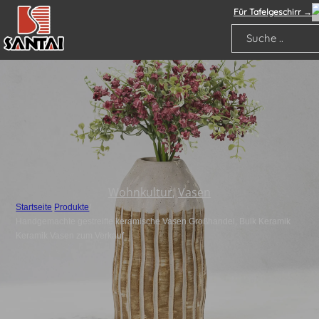
Für Tafelgeschirr →
Suche
Wohnkultur
,
Vasen
Startseite
/
Produkte
/
Handgemachte gestreifte keramische Vasen Großhandel, Bulk Keramik
Keramik Vasen zum Verkauf