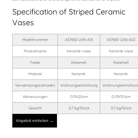
Specification of Striped Ceramic
Vases
Modellnummer
A37650-LE16-A01
A37650-LE16-A02
Produktname
Keramik-Vase
Keramik-Vase
Farbe
Karamell
Karamell
Material
Keramik
Keramik
Verwendungsszenarien
Wohnungseinrichtung
Wohnungseinrichtun
Abmessungen
D:11X20cm
D:13X13.5cm
Gewicht
0,7 kg/Stück
0,7 kg/Stück
Angebot einholen →