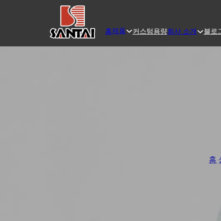
제품
홈
커스텀
용량
블로
회사 소개
홈
/