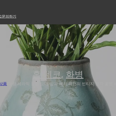
그
문의하기
홈 데코
,
화병
상품
/
대량 세라믹 꽃병 도매-잎과 베리 패턴의 빈티지 청자 꽃병 