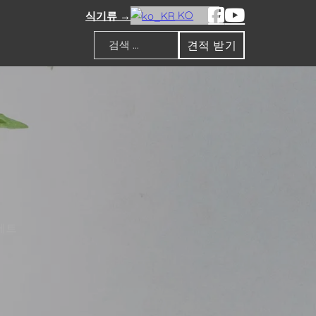
KO
식기류 →
견적 받기
검색
세트