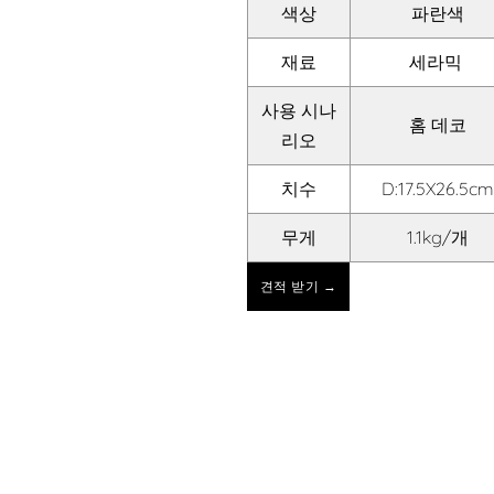
색상
파란색
재료
세라믹
사용 시나
홈 데코
리오
치수
D:17.5X26.5c
무게
1.1kg/개
견적 받기 →