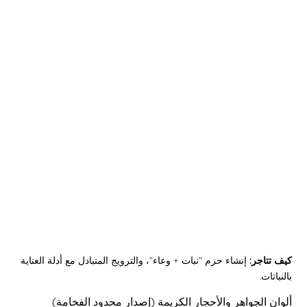
كيف تتاجر:
إنشاء حزم "نبات + وعاء"، والترويج المتبادل مع أدلة العناية
بالنباتات.
ألوان الجواهر والأحجار الكريمة (إصدار محدود الفخامة)