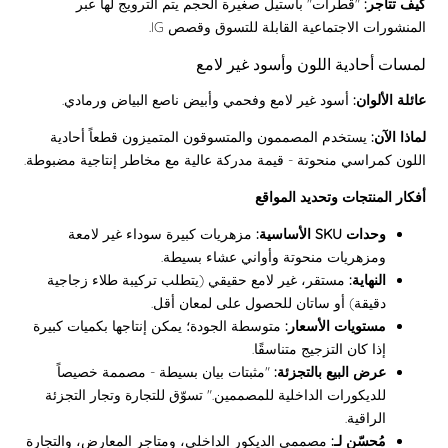
كيف تتاجر:
"قطرات" باستيل صغيرة الحجم يتم الترويج لها عبر
المنشورات الاجتماعية القابلة للتسوق وقصص IG.
لمسات أحادية اللون وأسود غير لامع
عائلة الألوان:
أسود غير لامع وفحمي وأبيض ناصع البياض ورمادي.
لماذا الآن:
يستخدم المصممون والمتسوقون المتميزون قطعاً أحادية
اللون كمراسي منحوتة - قيمة مدركة عالية مع مخاطر إنتاجية مضبوطة.
أفكار المنتجات وتحديد المواقع
وحدات SKU الأساسية:
مزهريات كبيرة سوداء غير لامعة
ومزهريات منحوتة وأواني عشاء بسيطة.
النهاية:
مستقر، غير لامع حقيقي (يتطلب تركيبة طلاء زجاجية
دقيقة) أو ساتان للحصول على لمعان أقل.
مستويات الأسعار:
متوسطة الجودة؛ يمكن إنتاجها بكميات كبيرة
إذا كان التزجيج متناسقًا.
عرض البيع بالتجزئة:
"مثبتات بيان بسيطة - مصممة خصيصاً
للديكورات الداخلية للمصممين." تسوّق للتجارة وتجار التجزئة
الراقية.
مُحسّن لـ:
مصممي الديكور الداخلي، ومتاجر المعارض، والتجارة