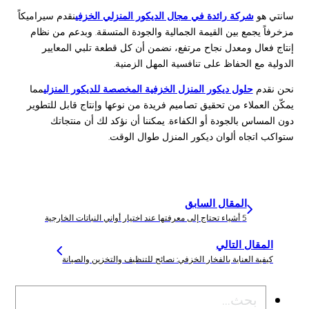
سانتي هو
شركة رائدة في مجال الديكور المنزلي الخزفي
نقدم سيراميكاً
مزخرفاً يجمع بين القيمة الجمالية والجودة المتسقة. وبدعم من نظام
إنتاج فعال ومعدل نجاح مرتفع، نضمن أن كل قطعة تلبي المعايير
الدولية مع الحفاظ على تنافسية المهل الزمنية.
نحن نقدم
حلول ديكور المنزل الخزفية المخصصة للديكور المنزلي
مما
يمكّن العملاء من تحقيق تصاميم فريدة من نوعها وإنتاج قابل للتطوير
دون المساس بالجودة أو الكفاءة. يمكننا أن نؤكد لك أن منتجاتك
ستواكب اتجاه ألوان ديكور المنزل طوال الوقت.
المقال السابق
5 أشياء تحتاج إلى معرفتها عند اختيار أواني النباتات الخارجية
المقال التالي
كيفية العناية بالفخار الخزفي: نصائح للتنظيف والتخزين والصيانة
بحث