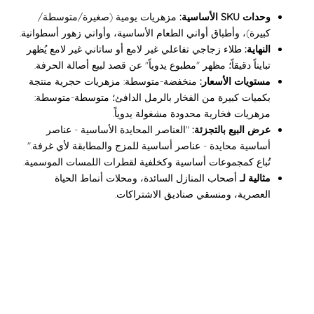
وحدات SKU الأساسية:
مزهريات يومية (صغيرة/متوسطة/
كبيرة)، وأطباق أواني الطعام الأساسية، وأواني زهور أسطوانية.
النهاية:
طلاء زجاجي تفاعلي غير لامع أو ساتاني غير لامع يُظهر
تبايناً دقيقاً؛ مظهر "مطبوع يدوياً" عن قصد لبيع أصالة الحرفة.
مستويات الأسعار:
منخفضة-متوسطة: مزهريات حجرية منتجة
بكميات كبيرة من الفخار بالرمل الدافئ؛ متوسطة-متوسطة:
مزهريات فخارية محدودة مشغولة يدوياً.
عرض البيع بالتجزئة:
"العناصر المحايدة الأساسية - عناصر
أساسية محايدة - عناصر أساسية للمزج والمطابقة لأي غرفة."
تُباع كمجموعات أساسية وكخلفية لقطرات اللمسات الموسمية.
مثالية لـ
أصحاب المنازل السائدة، ومحلات أنماط الحياة
العصرية، ومنسقي صناديق الاشتراكات.