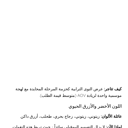
كيف تتاجر:
عرض النوى الترابية كحزمة المرحلة المحايدة مع لهجة
موسمية واحدة لزيادة AOV (متوسط قيمة الطلب).
اللون الأخضر والأزرق الحيوي
عائلة الألوان:
زيتوني، زيتوني، زجاج بحري، طحلب، أزرق داكن.
لماذا الآن:
لا يزال التصميم البيوفيلي سائداً - حيث تربط هذه النغمات