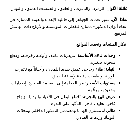
عائلة الألوان:
الزمرد، والياقوت، والعقيق، والجمشت العميق، والتوباز.
لماذا الآن:
تشير نغمات الجواهر إلى قابلية الإهداء والقيمة الممتازة في
اتجاه ألوان الديكور - ممتازة للقطرات الموسمية والأرباح ذات الهامش
المرتفع.
أفكار المنتجات وتحديد المواقع
وحدات SKU الأساسية:
مزهريات بيانية، وأوعية زخرفية، وقطع
منحوتة صغيرة.
النهاية:
طلاء زجاجي عميق شديد اللمعان، وأحياناً مع تأثيرات
بلورية أو طبقات دقيقة لإضافة العمق.
مستويات الأسعار:
من الفخامة إلى الفخامة الفاخرة؛ إصدارات
محدودة، مرقّمة.
عرض البيع بالتجزئة:
"قطع البطل في الأعياد والهدايا - زجاج
فاخر، تغليف فاخر". التأكيد على الندرة.
مثالي لـ
مشتري الهدايا ومصممي الديكور الداخلي ومحلات
البوتيك وردهات الفنادق.