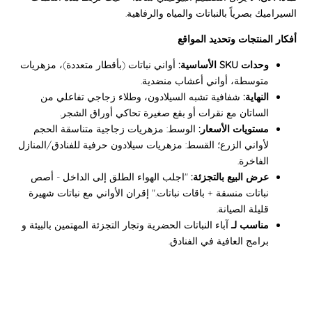
السيراميك بصرياً بالنباتات والمياه والرفاهية.
أفكار المنتجات وتحديد المواقع
وحدات SKU الأساسية:
أواني نباتات (بأقطار متعددة)، مزهريات
متوسطة، أواني أعشاب منضدية.
النهاية:
شفافية تشبه السيلادون، وطلاء زجاجي تفاعلي من
الساتان مع نقرات أو بقع صغيرة تحاكي أوراق الشجر.
مستويات الأسعار:
الوسط: مزهريات زجاجية متناسقة الحجم
لأواني الزرع؛ القسط: مزهريات سيلادون حرفية للفنادق/المنازل
الفاخرة.
عرض البيع بالتجزئة:
"اجلب الهواء الطلق إلى الداخل - أصص
نباتات منسقة + باقات نباتات." إقران الأواني مع نباتات شهيرة
قليلة الصيانة.
مناسب لـ
آباء النباتات الحضرية وتجار التجزئة المهتمين بالبيئة و
برامج العافية في الفنادق.