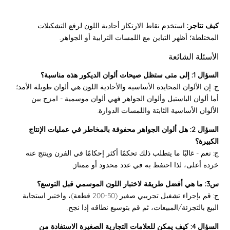
كيف تتاجر:
استخدم نقاط الارتكاز أحادية اللون لرفع التشكيلات
المختلطة؛ أظهر التباين مع اللمسات الترابية أو الجواهر.
الأسئلة الشائعة
السؤال 1: إلى متى ستظل صيحات ألوان الديكور هذه مناسبة؟
ج: إن الألوان المحايدة الأساسية والأحادية اللون هي ألوان طويلة الأمد؛
أما ألوان الباستيل وألوان الجواهر فهي ألوان موسمية - امزج بين
الألوان الأساسية الثابتة واللمسات الدوارة.
السؤال 2: هل ألوان الجواهر محفوفة بالمخاطر في عمليات الإنتاج
الكبيرة؟
ج: نعم - غالبًا ما يتطلب ذلك تحكمًا أكثر إحكامًا في الفرن وينتج عنه
خردة أعلى، لذا احتفظ به في عدد محدود أو ممتاز.
س3: ما هي أفضل طريقة لاختبار اللون الموسمي قبل التوسع؟
ج: قم بإجراء تشغيل تجريبي صغير (50-200 قطعة)، واختبر استجابة
البيع بالتجزئة/المبيعات، ثم قم بتوسيع نطاقه إذا نجح.
السؤال 4: كيف يمكن للعلامات التجارية الصغيرة الاستفادة من