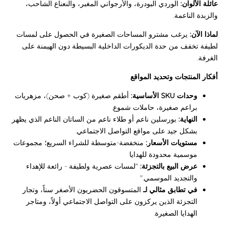
عائلة الألوان:
الوردي البودرة، والأرجواني المغبر، والنعناع الشاحب،
والزبدة الناعمة.
لماذا الآن:
يرغب مشترو المساحات الصغيرة في الحصول على لمسات
لطيفة تخفف من حدة الديكورات الداخلية البسيطة دون الهيمنة على
الغرفة.
أفكار المنتجات وتحديد المواقع
وحدات SKU الأساسية:
أطقم صغيرة (كوب + صحن)، مزهريات
براعم صغيرة، حاملات شموع.
النهاية:
بورسلين ناعم أو طلاء ناعم من الساتان الناعم الذي يظهر
بشكل جيد على مواقع التواصل الاجتماعي.
مستويات الأسعار:
منخفضة-متوسطة للشراء السريع؛ مجموعات
موسمية محدودة للهدايا
عرض البيع بالتجزئة:
"لمسات عصرية ولطيفة - رائعة للإهداء
والتجديد الموسمي."
في تطابق مثالي لـ
المتسوقون الحضريون الأصغر سناً، وتجار
التجزئة الذين يركزون على التواصل الاجتماعي أولاً، ومتاجر
الهدايا الصغيرة.