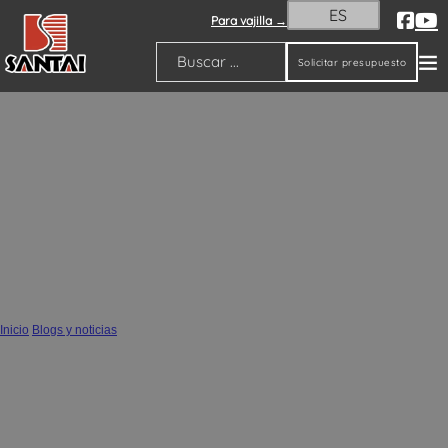
ES
Para vajilla →
Solicitar presupuesto
Buscar
Tendencias de color: Previsión de
colores cerámicos para decoración del
hogar 2025-2026
Inicio
/
Blogs y noticias
/
Tendencias de color: Previsión de colores cerámicos para decoración del hogar
2025-2026