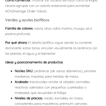
Cómo comerciar:
mostrar los núcleos terrosos como la etapa
neutra-agrupar con un acento estacional para aumentar
AOV(Average Order Value).
Verdes y azules biofílicos
Familia de colores:
salvia, oliva, vidrio marino, musgo, azul
pizarra profundo.
Por qué ahora:
El diseño biofílico sigue siendo la corriente
dominante: estos tonos vinculan visualmente la cerámica con
las plantas, el agua y el bienestar.
Ideas y posicionamiento de productos
Núcleo SKU:
jardineras (de varios diámetros), jarrones
medianos, macetas para hierbas de mesa.
Acabado:
translucidez similar al celadón, esmaltes
reactivos satinados con pequeños cuarteados o
moteados que recuerdan el follaje.
Niveles de precios:
medio: esmaltes en masa
consistentes para maceteros; premium: jarrones