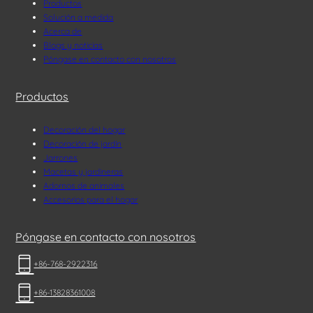
Productos
Solución a medida
Acerca de
Blogs y noticias
Póngase en contacto con nosotros
Productos
Decoración del hogar
Decoración de jardín
Jarrones
Macetas y jardineras
Adornos de animales
Accesorios para el hogar
Póngase en contacto con nosotros
+86-768-2922316
+86-13828361008