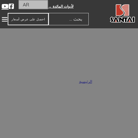
AR
لأدوات المائدة →
احصل على عرض أسعار
بحث
تماثيل حيوانات خزفية
الرئيسية
/
تماثيل حيوانات خزفية
كشركة محترفة في تصنيع التماثيل الخزفية المخصصة. نحن متخصصون في صناعة
التماثيل بالجملة، ونقدم مجموعة واسعة من الأنماط والأحجام لتناسب مختلف
متطلبات السوق. تتيح لك خدمات التماثيل الخزفية المخصصة التي نقدمها ابتكار قطع
فريدة من نوعها تعكس رؤيتك وإبداعك.