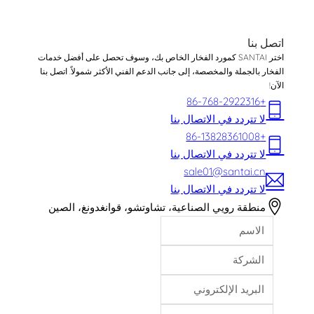
اتصل بنا
اختر SANTAI كمورد الفخار الخاص بك، وسوف تحصل على أفضل خدمات
الفخار بالجملة والمخصصة، إلى جانب الدعم الفني الأكثر شمولاً. اتصل بنا
الآن!
+86-768-2922316
لا تتردد في الاتصال بنا
+86-13828361008
لا تتردد في الاتصال بنا
sale01@santai.cn
لا تتردد في الاتصال بنا
منطقة رويي الصناعية، تشاوتشو، قوانغدونغ، الصين