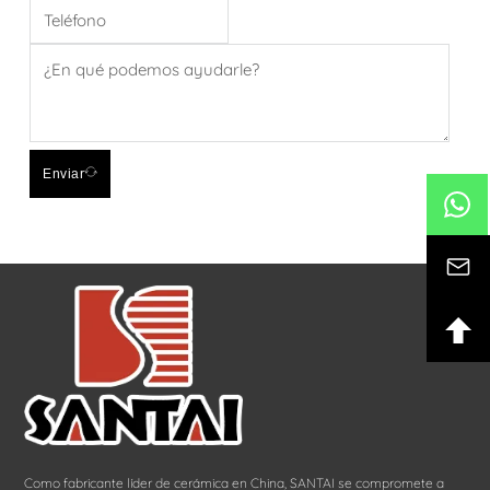
Enviar
Como fabricante líder de cerámica en China, SANTAI se compromete a