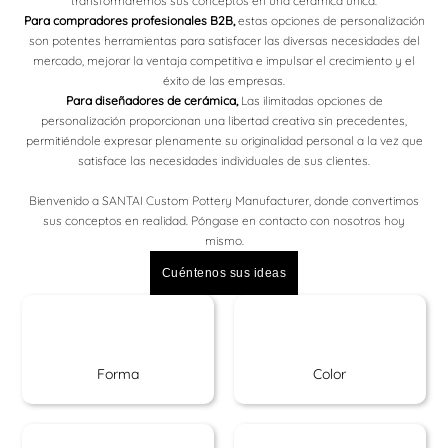
transformaremos sus conceptos en una cerámica única.
Para compradores profesionales B2B,
estas opciones de personalización
son potentes herramientas para satisfacer las diversas necesidades del
mercado, mejorar la ventaja competitiva e impulsar el crecimiento y el
éxito de las empresas.
Para diseñadores de cerámica,
Las ilimitadas opciones de
personalización proporcionan una libertad creativa sin precedentes,
permitiéndole expresar plenamente su originalidad personal a la vez que
satisface las necesidades individuales de sus clientes.
Bienvenido a SANTAI Custom Pottery Manufacturer, donde convertimos
sus conceptos en realidad. Póngase en contacto con nosotros hoy
mismo.
Cuéntenos sus ideas
Forma
Color