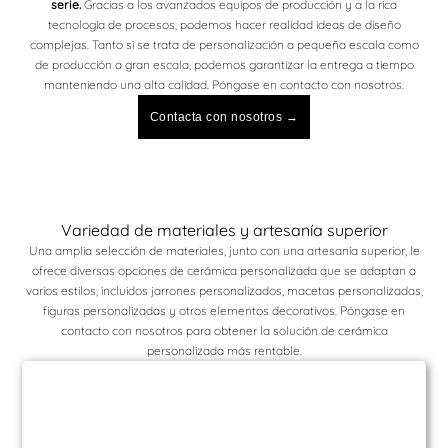
serie.
Gracias a los avanzados equipos de producción y a la rica
tecnología de procesos, podemos hacer realidad ideas de diseño
complejas. Tanto si se trata de personalización a pequeña escala como
de producción a gran escala, podemos garantizar la entrega a tiempo
manteniendo una alta calidad. Póngase en contacto con nosotros.
Contacta con nosotros →
Variedad de materiales y artesanía superior
Una amplia selección de materiales, junto con una artesanía superior, le
ofrece diversas opciones de cerámica personalizada que se adaptan a
varios estilos, incluidos jarrones personalizados, macetas personalizadas,
figuras personalizadas y otros elementos decorativos. Póngase en
contacto con nosotros para obtener la solución de cerámica
personalizada más rentable.