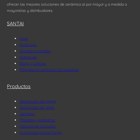
ofrecer las mejores soluciones de cerámica al por mayor y a medida a
mayoristas y distribuidores.
SANTAI
Inicio
Productos
Solución a medida
Acerca de
Blogs y noticias
Póngase en contacto con nosotros
Productos
Decoración del hogar
Decoración de jardín
Jarrones
Macetas y jardineras
Adornos de animales
Accesorios para el hogar