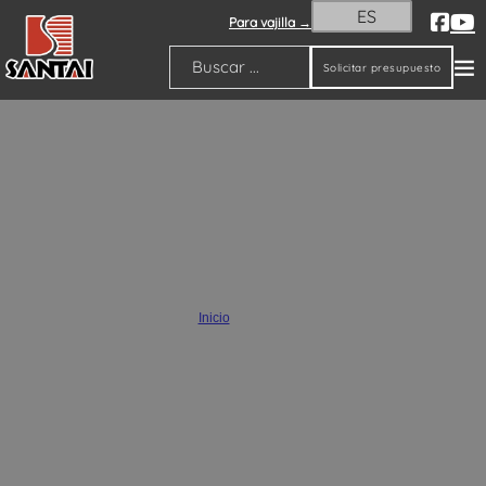
ES
Para vajilla →
Solicitar presupuesto
Buscar
Solución integral de cerámica
personalizada
Inicio
/
A medida
¿Busca un fabricante profesional de cerámica personalizada? SANTAI le
ofrece soluciones de cerámica personalizada OEM y ODM. Colabore con
nosotros para crear productos de cerámica únicos adecuados para la
decoración del hogar, jardines y espacios comerciales.