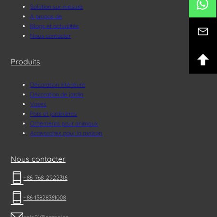
Solution sur mesure
A propos de
Blogs et actualités
Nous contacter
Produits
Décoration intérieure
Décoration de jardin
Vases
Pots et jardinières
Ornements pour animaux
Accessoires pour la maison
Nous contacter
+86-768-2922316
+86-13828361008