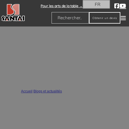
FR
Pour les arts de la table →
Obtenir un devis
Rechercher
Joyeux Noël et bonne année
Accueil
/
Blogs et actualités
/
Joyeux Noël et bonne année