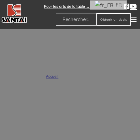
FR
Pour les arts de la table →
Obtenir un devis
Rechercher
Décoration de jardin en céramique
Accueil
/
Décoration de jardin
Chez SANTAI, nous proposons des articles de décoration de jardin en gros
qui allient art et durabilité. Nos produits de décoration de jardin
comprennent des vases, des figurines, des statues de jardin, de grands
pots de jardin en terre cuite, de grandes jardinières en céramique émaillée
et des jardinières en poterie. Nous vous invitons à acheter nos pots de
fleurs et nos jardinières en gros.