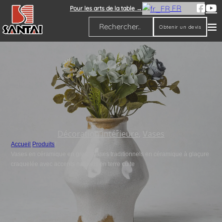
FR
Pour les arts de la table →
Obtenir un devis
Rechercher
Décoration intérieure
,
Vases
Accueil
/
Produits
/
Vases en céramique en gros - Vases traditionnels en céramique à glaçure
craquelée avec accents naturels en terre cuite