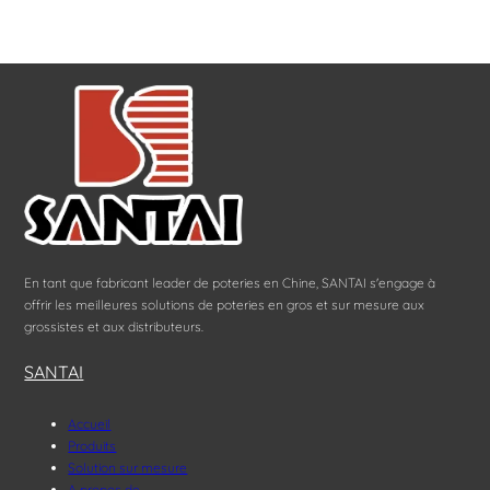
En tant que fabricant leader de poteries en Chine, SANTAI s'engage à
offrir les meilleures solutions de poteries en gros et sur mesure aux
grossistes et aux distributeurs.
SANTAI
Accueil
Produits
Solution sur mesure
A propos de