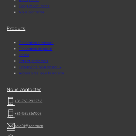
Blogs et actualités
Nous contacter
Produits
Décoration intérieure
Décoration de jardin
Vases
Pots et jardinières
Ornements pour animaux
Accessoires pour la maison
Nous contacter
+86-768-2922316
+86-13828361008
sale01@santai.cn