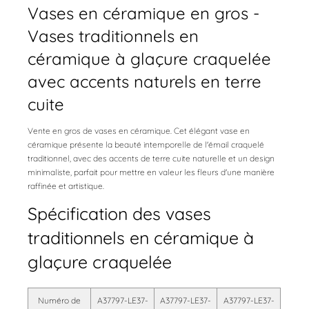
Vases en céramique en gros -
Vases traditionnels en
céramique à glaçure craquelée
avec accents naturels en terre
cuite
Vente en gros de vases en céramique. Cet élégant vase en
céramique présente la beauté intemporelle de l'émail craquelé
traditionnel, avec des accents de terre cuite naturelle et un design
minimaliste, parfait pour mettre en valeur les fleurs d'une manière
raffinée et artistique.
Spécification des vases
traditionnels en céramique à
glaçure craquelée
Numéro de
A37797-LE37-
A37797-LE37-
A37797-LE37-