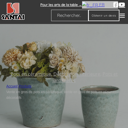
FR
Pour les arts de la table →
Obtenir un devis
Rechercher
Pots en céramique
,
Décoration intérieure
,
Pots et
jardinières
Accueil
/
Produits
/
Vente en gros de pots en céramique, vente en gros de pots en céramique
décoratifs