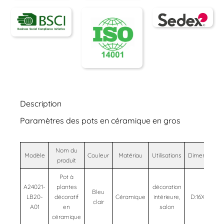
Description
Paramètres des pots en céramique en gros
Nom du
Modèle
Couleur
Matériau
Utilisations
Dimensions
produit
Pot à
A24021-
plantes
décoration
Bleu
LB20-
décoratif
Céramique
intérieure,
D:16X18cm
clair
A01
en
salon
céramique