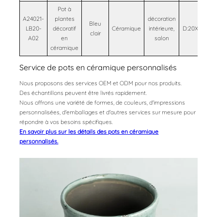
Pot à
A24021-
plantes
décoration
Bleu
LB20-
décoratif
Céramique
intérieure,
D:20X23cm
clair
A02
en
salon
céramique
Service de pots en céramique personnalisés
Nous proposons des services OEM et ODM pour nos produits.
Des échantillons peuvent être livrés rapidement.
Nous offrons une variété de formes, de couleurs, d'impressions
personnalisées, d'emballages et d'autres services sur mesure pour
répondre à vos besoins spécifiques.
En savoir plus sur les détails des pots en céramique
personnalisés.