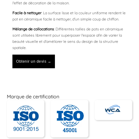
l'effet de décoration de la maison.
Facile à nettoyer
: La surface lisse et la couleur uniforme rendent le
pot en céramique facile à nettoyer, d'un simple coup de chiffon.
Mélange de collocations
: Différentes tailles de pots en céramique
sont utilisées librement pour superposer l'espace afin de varier la
beauté visuelle et d'améliorer le sens du design de la structure
spatiale.
Obtenir un devis →
Marque de certification