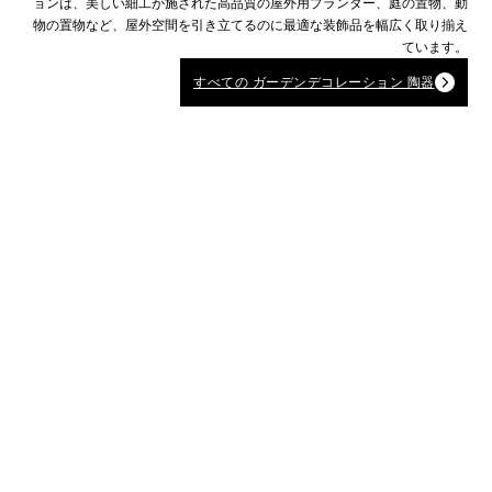
ョンは、美しい細工が施された高品質の屋外用プランター、庭の置物、動
物の置物など、屋外空間を引き立てるのに最適な装飾品を幅広く取り揃え
ています。
すべての ガーデンデコレーション 陶器
0
+
0
+
毎年新しいデザイン
工場エリア