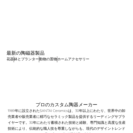
0
+
0
+
各国に販売
デザイン特許
最新の陶磁器製品
花器
鉢とプランター
動物の置物
ホームアクセサリー
プロのカスタム陶器メーカー
1989年に設立されたSANTAI Ceramicsは、30年以上にわたり、世界中の卸
売業者や販売業者に精巧なセラミック製品を提供するリーディングサプラ
イヤーです。30年にわたり蓄積された技術と経験、専門知識と高度な生産
技術により、伝統的な職人技を尊重しながらも、現代のデザイントレンド