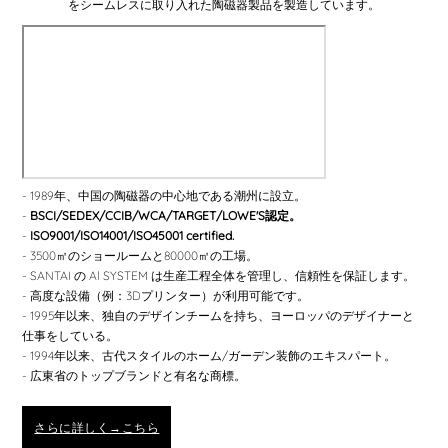
をシームレスに取り入れた陶磁器製品を製造しています。
- 1989年、中国の陶磁器の中心地である潮州に設立。
-
BSCI/SEDEX/CCIB/WCA/TARGET/LOWE'S認定。
-
ISO9001/ISO14001/ISO45001 certified.
- 3500㎡のショールームと80000㎡の工場。
- SANTAI の Al SYSTEM は生産工程全体を管理し、信頼性を保証します。
- 高度な設備（例：3Dプリンター）が利用可能です。
- 1995年以来、独自のデザインチームを持ち、ヨーロッパのデザイナーと
仕事をしている。
- 1994年以来、古代スタイルのホーム/ガーデン装飾のエキスパート。
- 広東省のトップブランドと有名な商標。
さらに詳しく→こちら