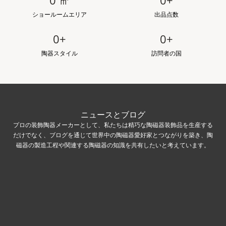
0
㎡
0
+
ショールームエリア
出品点数
0
+
0
+
陶器スタイル
訪問者の国
ニュースとブログ
プロの装飾陶器メーカーとして、私たちは精巧な陶磁器装飾品を生産する
だけでなく、ブログを通じて世界中の陶磁器愛好家とつながりを築き、陶
磁器の製造工程や関連する陶磁器の知識を共有したいと考えています。