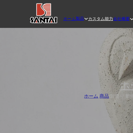
製品
ホーム
カスタム
能力
会社概要
ホ
ホーム
/
商品
/
卸売り 動