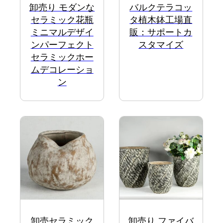
卸売り モダンな
バルクテラコッ
セラミック花瓶
タ植木鉢工場直
ミニマルデザイ
販：サポートカ
ンパーフェクト
スタマイズ
セラミックホー
ムデコレーショ
ン
卸売セラミック
卸売り ファイバ