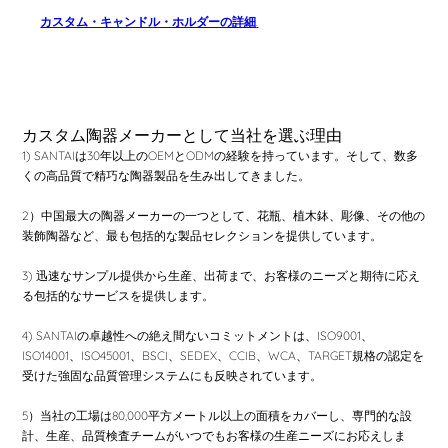
カスタム・キャンドル・ホルダーの詳細
.
カスタム陶器メーカーとして当社を選ぶ理由
1) SANTAIは30年以上のOEMとODMの経験を持っています。そして、数多
くの高品質で精巧な陶器製品を生み出してきました。
2）中国最大の陶器メーカーの一つとして、花瓶、植木鉢、彫像、その他の
装飾陶器など、最も包括的な製品セレクションを提供しています。
3) 迅速なサンプル提供から生産、出荷まで、お客様のニーズと期待に応え
る包括的なサービスを提供します。
4) SANTAIの卓越性への絶え間ないコミットメントは、ISO9001、
ISO14001、ISO45001、BSCI、SEDEX、CCIB、WCA、TARGET規格の認定を
受けた強固な品質管理システムにも反映されています。
5）当社の工場は80,000平方メートル以上の面積をカバーし、専門的な設
計、生産、品質検査チームがいつでもお客様の生産ニーズにお応えしま