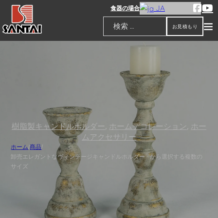
JA
食器の場合
お見積もり
検索
樹脂製キャンドルホルダー
,
ホームデコレーション
,
ホー
ムアクセサリー
ホーム
/
商品
/
卸売エレガントなヴィンテージキャンドルホルダー - から選択する複数の
サイズ