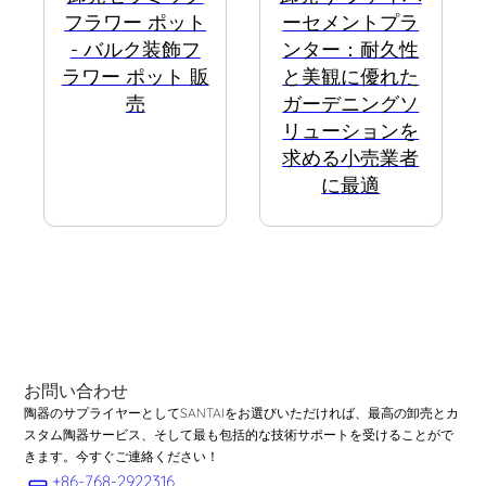
フラワー ポット
ーセメントプラ
- バルク装飾フ
ンター：耐久性
ラワー ポット 販
と美観に優れた
売
ガーデニングソ
リューションを
求める小売業者
に最適
お問い合わせ
陶器のサプライヤーとしてSANTAIをお選びいただければ、最高の卸売とカ
スタム陶器サービス、そして最も包括的な技術サポートを受けることがで
きます。今すぐご連絡ください！
+86-768-2922316