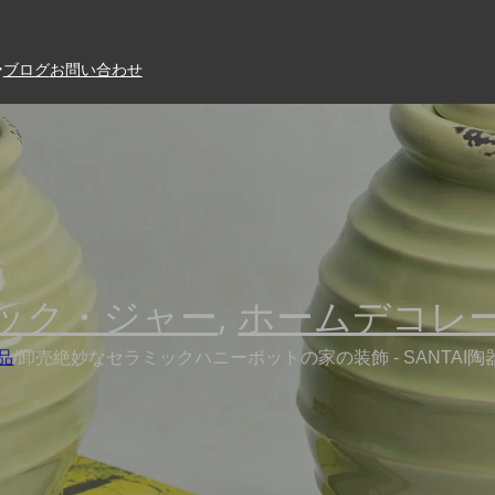
ブログ
お問い合わせ
ック・ジャー
,
ホームデコレ
品
/
卸売絶妙なセラミックハニーポットの家の装飾 - SANTAI