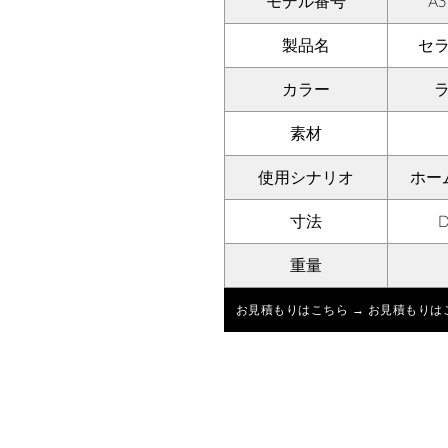
モデル番号
A3
製品名
セ
カラー
素材
使用シナリオ
ホー
寸法
D
重量
お見積もりはこちら → お見積もりは