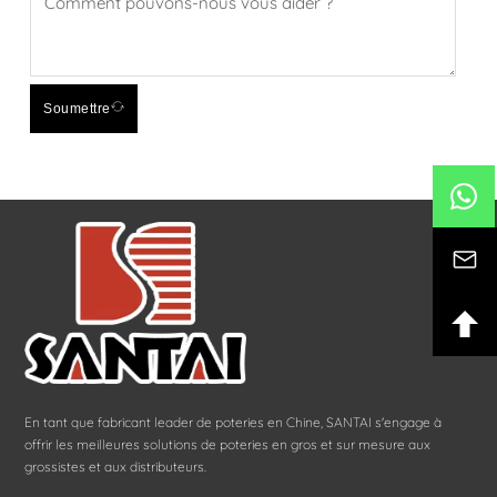
Soumettre
En tant que fabricant leader de poteries en Chine, SANTAI s'engage à
offrir les meilleures solutions de poteries en gros et sur mesure aux
grossistes et aux distributeurs.