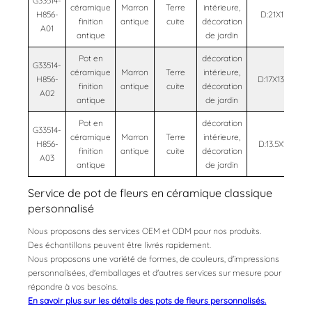
G33514-
céramique
Marron
Terre
intérieure,
H856-
D:21X17
2
finition
antique
cuite
décoration
A01
antique
de jardin
Pot en
décoration
G33514-
céramique
Marron
Terre
intérieure,
H856-
D:17X13.5
1
finition
antique
cuite
décoration
A02
antique
de jardin
Pot en
décoration
G33514-
céramique
Marron
Terre
intérieure,
H856-
D:13.5X11
0
finition
antique
cuite
décoration
A03
antique
de jardin
Service de pot de fleurs en céramique classique
personnalisé
Nous proposons des services OEM et ODM pour nos produits.
Des échantillons peuvent être livrés rapidement.
Nous proposons une variété de formes, de couleurs, d'impressions
personnalisées, d'emballages et d'autres services sur mesure pour
répondre à vos besoins.
En savoir plus sur les détails des pots de fleurs personnalisés.