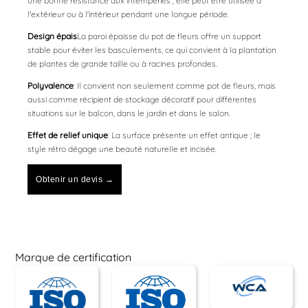
une bonne résistance aux intempéries ; elle peut être utilisée à
l'extérieur ou à l'intérieur pendant une longue période.
Design épais
La paroi épaisse du pot de fleurs offre un support
stable pour éviter les basculements, ce qui convient à la plantation
de plantes de grande taille ou à racines profondes.
Polyvalence
: Il convient non seulement comme pot de fleurs, mais
aussi comme récipient de stockage décoratif pour différentes
situations sur le balcon, dans le jardin et dans le salon.
Effet de relief unique
: La surface présente un effet antique ; le
style rétro dégage une beauté naturelle et incisée.
Obtenir un devis →
Marque de certification