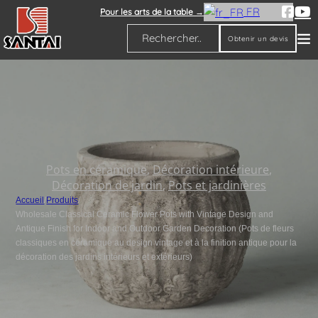
FR
Pour les arts de la table →
Obtenir un devis
Rechercher
Pots en céramique
,
Décoration intérieure
,
Décoration de jardin
,
Pots et jardinières
Accueil
/
Produits
/
Wholesale Classical Ceramic Flower Pots with Vintage Design and
Antique Finish for Indoor and Outdoor Garden Decoration (Pots de fleurs
classiques en céramique au design vintage et à la finition antique pour la
décoration des jardins intérieurs et extérieurs)