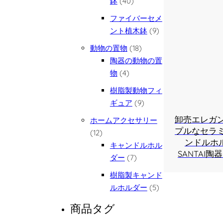
40個の商品
鉢
40
ファイバーセメ
9個の商品
ント植木鉢
9
18個の商品
動物の置物
18
陶器の動物の置
4個の商品
物
4
樹脂製動物フィ
9個の商品
ギュア
9
卸売エレガ
ホームアクセサリー
プルなセラ
12個の商品
12
ンドルホル
キャンドルホル
SANTAI
7個の商品
ダー
7
樹脂製キャンド
5個の商品
ルホルダー
5
商品タグ