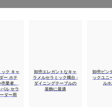
ミック キャ
卸売エレガントなキャ
卸売ビン
ダー ホテ
ラメルセラミック燭台 -
ックユニ
小売業者、
ダイニングテーブルの
ルホ
バル セラ
装飾に最適
レーダー用