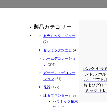
製品カテゴリー
セラミック・ジャー
7個の商品
7
4個の商品
セラミック水差し
4
ホームデコレーショ
214個の商品
ン
214
バルク セラ
ガーデン・デコレー
ンドル ホル
64個の商品
ション
64
ル、ギフト
およびグロー
133個の商品
花器
133
ミック ト
49個の商品
鉢＆プランター
49
セラミック植木