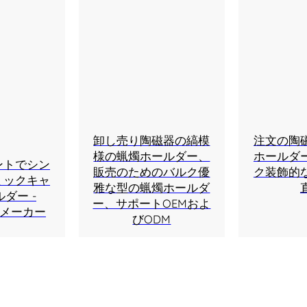
卸し売り陶磁器の縞模
注文の陶
様の蝋燭ホールダー、
ホールダ
ントでシン
販売のためのバルク優
ク装飾的
ミックキャ
雅な型の蝋燭ホールダ
ダー -
ー、サポートOEMおよ
陶器メーカー
びODM