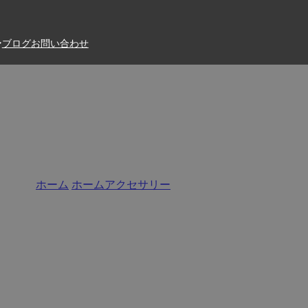
ブログ
お問い合わせ
り セラミックキャンドルホ
ホーム
/
ホームアクセサリー
/
キャンドルホルダー
ーサプライヤーとして、Santaiのセラミックキャンドルホ
々なスタイル、色、形を提供しています。これらのセラミック
す。私達は低いMOQを提供し、低価格の大量注文を歓迎し、