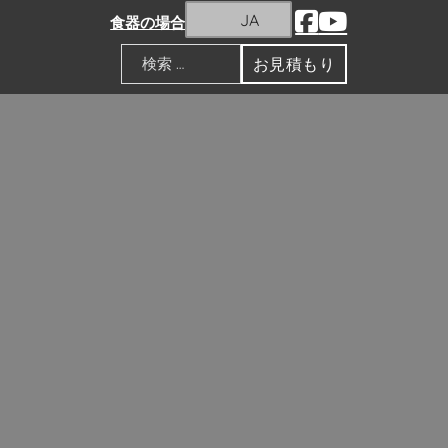
JA
食器の場合
お見積もり
検索
ルダー
ルダーシリーズは、モダン、ヴィンテージ、シ
キャンドルホルダーは、家の装飾、レストラ
私達に連絡すること自由に感じなさい。