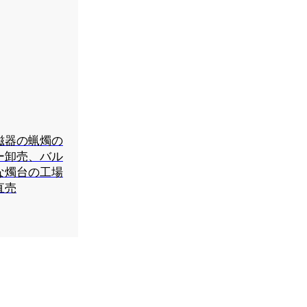
磁器の蝋燭の
ー卸売、バル
な燭台の工場
直売