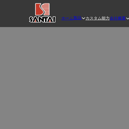
製品
ホーム
カスタム
能力
会社概要
卸売
信頼できる卸売セラミックキャンドルホルダ
ンプル、またはお祝いのテーマに最適な様
ンの装飾、イベントの贈り物に最適で