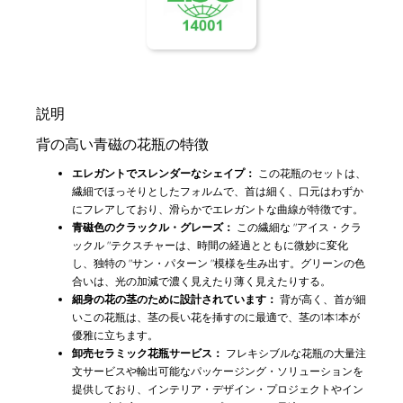
説明
背の高い青磁の花瓶の特徴
エレガントでスレンダーなシェイプ：
この花瓶のセットは、
繊細でほっそりとしたフォルムで、首は細く、口元はわずか
にフレアしており、滑らかでエレガントな曲線が特徴です。
青磁色のクラックル・グレーズ：
この繊細な "アイス・クラ
ックル "テクスチャーは、時間の経過とともに微妙に変化
し、独特の "サン・パターン "模様を生み出す。グリーンの色
合いは、光の加減で濃く見えたり薄く見えたりする。
細身の花の茎のために設計されています：
背が高く、首が細
いこの花瓶は、茎の長い花を挿すのに最適で、茎の1本1本が
優雅に立ちます。
卸売セラミック花瓶サービス：
フレキシブルな花瓶の大量注
文サービスや輸出可能なパッケージング・ソリューションを
提供しており、インテリア・デザイン・プロジェクトやイン