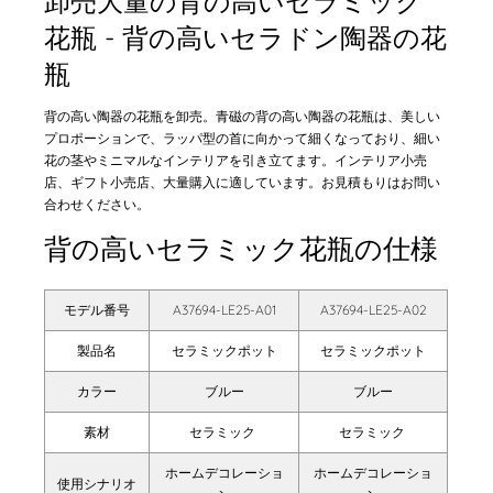
卸売大量の背の高いセラミック
花瓶 - 背の高いセラドン陶器の花
瓶
背の高い陶器の花瓶を卸売。青磁の背の高い陶器の花瓶は、美しい
プロポーションで、ラッパ型の首に向かって細くなっており、細い
花の茎やミニマルなインテリアを引き立てます。インテリア小売
店、ギフト小売店、大量購入に適しています。お見積もりはお問い
合わせください。
背の高いセラミック花瓶の仕様
モデル番号
A37694-LE25-A01
A37694-LE25-A02
製品名
セラミックポット
セラミックポット
カラー
ブルー
ブルー
素材
セラミック
セラミック
ホームデコレーショ
ホームデコレーショ
使用シナリオ