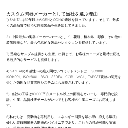
カスタム陶器メーカーとして当社を選ぶ理由
1) SANTAIは30年以上のOEMとODMの経験を持っています。そして、数多
くの高品質で精巧な陶器製品を生み出してきました。
2）中国最大の陶器メーカーの一つとして、花瓶、植木鉢、彫像、その他の
装飾陶器など、最も包括的な製品セレクションを提供しています。
3) 迅速なサンプル提供から生産、出荷まで、お客様のニーズと期待に応え
る包括的なサービスを提供します。
4) SANTAIの卓越性への絶え間ないコミットメントは、ISO9001、
ISO14001、ISO45001、BSCI、SEDEX、CCIB、WCA、TARGET規格の認定を
受けた強固な品質管理システムにも反映されています。
5）当社の工場は80,000平方メートル以上の面積をカバーし、専門的な設
計、生産、品質検査チームがいつでもお客様の生産ニーズにお応えしま
す。
6)私たちは、廃棄物を再利用し、エネルギー消費を最小限に抑える環境に
優しい装飾陶磁器の開発のパイオニアであり、これらの持続可能な実践