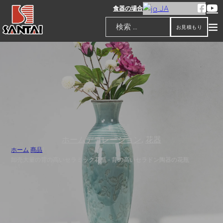
JA
食器の場合
お見積もり
検索
ホームデコレーション
,
花器
ホーム
/
商品
/
卸売大量の背の高いセラミック花瓶 - 背の高いセラドン陶器の花瓶