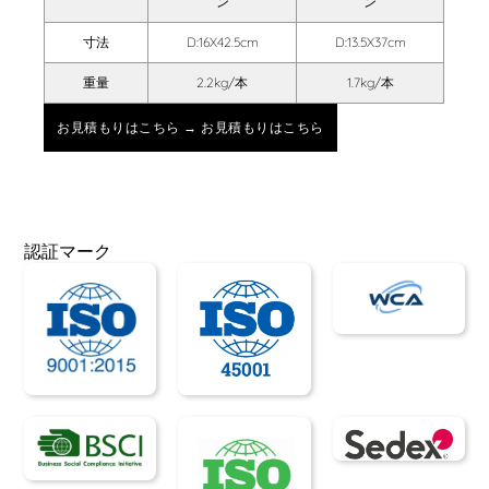
ン
ン
寸法
D:16X42.5cm
D:13.5X37cm
重量
2.2kg/本
1.7kg/本
お見積もりはこちら → お見積もりはこちら
認証マーク