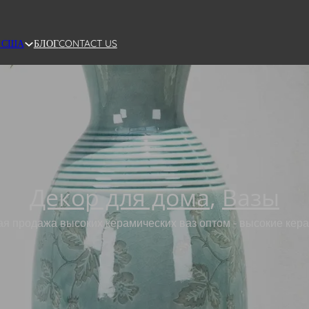
БЛОГ
CONTACT US
 США
Декор для дома
,
Вазы
я продажа высоких керамических ваз оптом - высокие кер