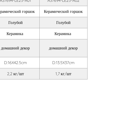
A37694-LE25-A01
A37694-LE25-A02
ерамический горшок
Керамический горшок
Голубой
Голубой
Керамика
Керамика
домашний декор
домашний декор
D:16X42.5cm
D:13.5X37cm
2,2 кг/шт
1,7 кг/шт