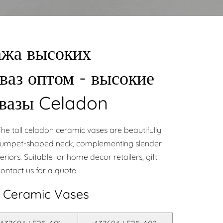
ажа высоких
ваз оптом - высокие
 вазы Celadon
he tall celadon ceramic vases are beautifully
trumpet-shaped neck, complementing slender
riors. Suitable for home decor retailers, gift
Contact us for a quote.
ll Ceramic Vases