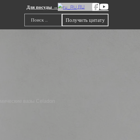
RU
Для посуды →
Получить цитату
Поиск
амические вазы Celadon