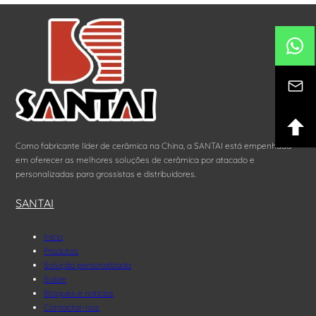
Como fabricante líder de cerâmica na China, a SANTAI está empenhada
em oferecer as melhores soluções de cerâmica por atacado e
personalizadas para grossistas e distribuidores.
SANTAI
Início
Produtos
Solução personalizada
Sobre
Blogues e notícias
Contactar-nos