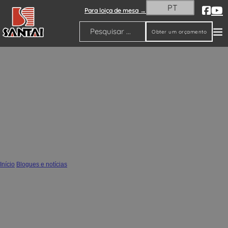
PT
Para loiça de mesa →
Obter um orçamento
Pesquisar
Como limpar um castiçal de cerâmica?
Guia prático de manutenção SANTAI
Início
/
Blogues e notícias
/
Como limpar um castiçal de cerâmica? Guia prático de manutenção SANTAI