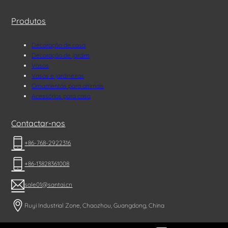
Produtos
Decoração de casa
Decoração de jardim
Vasos
Vasos e jardineiras
Ornamentos para animais
Acessórios para casa
Contactar-nos
+86-768-2922316
+86-13828361008
sale01@santai.cn
Ruyi Industrial Zone, Chaozhou, Guangdong, China