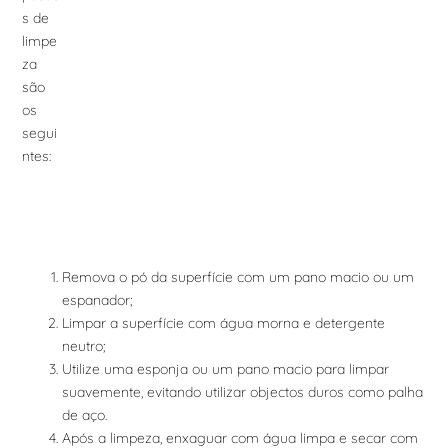
s de
limpe
za
são
os
segui
ntes:
Remova o pó da superfície com um pano macio ou um
espanador;
Limpar a superfície com água morna e detergente
neutro;
Utilize uma esponja ou um pano macio para limpar
suavemente, evitando utilizar objectos duros como palha
de aço.
Após a limpeza, enxaguar com água limpa e secar com