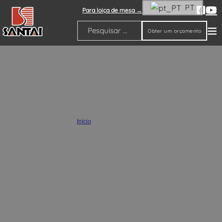
PT
Para loiça de mesa →
Obter um orçamento
Pesquisar
Decoração de casa em cerâmica
Início
/
Decoração de casa
SANTAI é um fabricante de topo de decoração de casa em cerâmica da
China. Nós vendemos por atacado uma variedade de produtos de
cerâmica para decoração de casa, incluindo vasos decorativos, vasos de
plantas, estatuetas e outros itens de cerâmica. Você pode escolher entre
uma variedade de materiais, incluindo terracota, resina, fibrocimento,
cimento de fundição e muito mais.