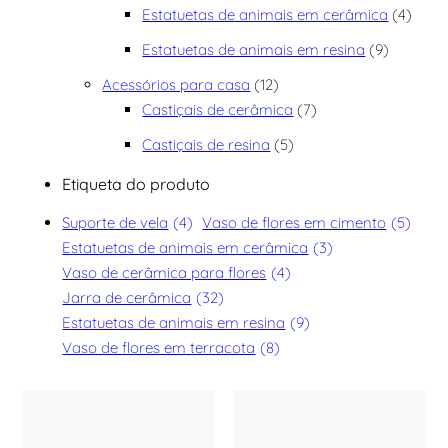
4 pro
Estatuetas de animais em cerâmica
4
9 produt
Estatuetas de animais em resina
9
12 produtos
Acessórios para casa
12
7 produtos
Castiçais de cerâmica
7
5 produtos
Castiçais de resina
5
Etiqueta do produto
Suporte de vela
(4)
Vaso de flores em cimento
(5)
Estatuetas de animais em cerâmica
(3)
Vaso de cerâmica para flores
(4)
Jarra de cerâmica
(32)
Estatuetas de animais em resina
(9)
Vaso de flores em terracota
(8)