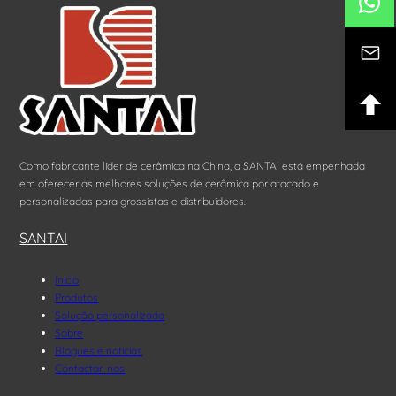
Como fabricante líder de cerâmica na China, a SANTAI está empenhada
em oferecer as melhores soluções de cerâmica por atacado e
personalizadas para grossistas e distribuidores.
SANTAI
Início
Produtos
Solução personalizada
Sobre
Blogues e notícias
Contactar-nos