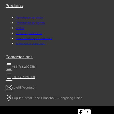
Produtos
Decoração de casa
Decoração de jardim
Vasos
Vasos e jardineiras
Ornamentos para animais
Acessórios para casa
Contactar-nos
+86-768-2922316
+86-13828361008
sale01@santai.cn
Ruyi Industrial Zone, Chaozhou, Guangdong, China