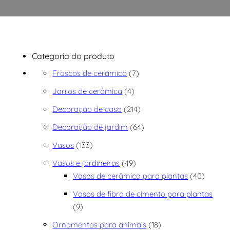
Categoria do produto
7 produtos
Frascos de cerâmica
7
4 produtos
Jarros de cerâmica
4
214 produtos
Decoração de casa
214
64 produtos
Decoração de jardim
64
133 produtos
Vasos
133
49 produtos
Vasos e jardineiras
49
40 prod
Vasos de cerâmica para plantas
40
Vasos de fibra de cimento para plantas
9 produtos
9
18 produtos
Ornamentos para animais
18