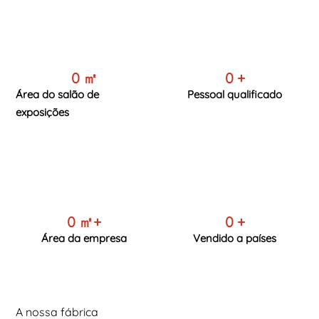
0
㎡
0
+
Área do salão de
Pessoal qualificado
exposições
0
㎡+
0
+
Área da empresa
Vendido a países
A nossa fábrica