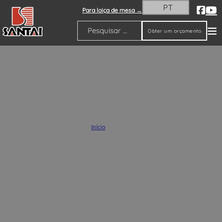
PT
Para loiça de mesa →
Obter um orçamento
Pesquisar
Cerâmica decorativa por atacado
Início
/
Produtos
Como um fabricante líder de cerâmica, vendemos por atacado todos os
tipos de cerâmica decorativa requintada. Quer seja para decoração
exterior ou interior, pode encontrá-la aqui.
Também estão disponíveis serviços abrangentes de personalização
OEM e ODM, permitindo designs, tamanhos e cores personalizados para
satisfazer necessidades específicas.