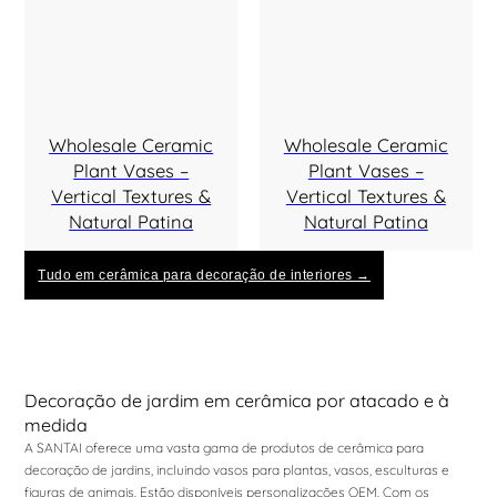
Wholesale Ceramic
Wholesale Ceramic
Plant Vases –
Plant Vases –
Vertical Textures &
Vertical Textures &
Natural Patina
Natural Patina
Tudo em cerâmica para decoração de interiores →
Decoração de jardim em cerâmica por atacado e à
medida
A SANTAI oferece uma vasta gama de produtos de cerâmica para
decoração de jardins, incluindo vasos para plantas, vasos, esculturas e
figuras de animais. Estão disponíveis personalizações OEM. Com os