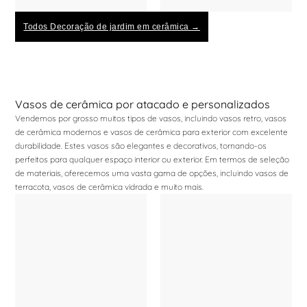
Todos Decoração de jardim em cerâmica →
Vasos de cerâmica por atacado e personalizados
Vendemos por grosso muitos tipos de vasos, incluindo vasos retro, vasos
de cerâmica modernos e vasos de cerâmica para exterior com excelente
durabilidade. Estes vasos são elegantes e decorativos, tornando-os
perfeitos para qualquer espaço interior ou exterior. Em termos de seleção
de materiais, oferecemos uma vasta gama de opções, incluindo vasos de
terracota, vasos de cerâmica vidrada e muito mais.