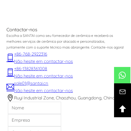
Contactar-nos
Escolha a SANTAI como seu fornecedor de cerâmica e receberá os
melhores serviços de cerâmica por atacado e personalizados,
juntamente com o suporte técnico mais abrangente. Contacte-nos agora!
+86-768-2922316
Não hesite em contactar-nos
+86-13828361008
Não hesite em contactar-nos
sale01@santai.cn
Não hesite em contactar-nos
Ruyi Industrial Zone, Chaozhou, Guangdong, China