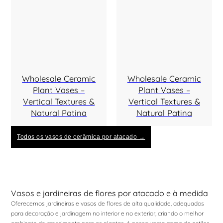
Wholesale Ceramic
Wholesale Ceramic
Plant Vases –
Plant Vases –
Vertical Textures &
Vertical Textures &
Natural Patina
Natural Patina
Todos os vasos de cerâmica por atacado →
Vasos e jardineiras de flores por atacado e à medida
Oferecemos jardineiras e vasos de flores de alta qualidade, adequados
para decoração e jardinagem no interior e no exterior, criando o melhor