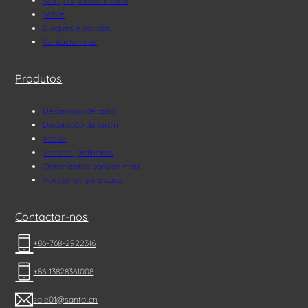
Solução personalizada
Sobre
Blogues e notícias
Contactar-nos
Produtos
Decoração de casa
Decoração de jardim
Vasos
Vasos e jardineiras
Ornamentos para animais
Acessórios para casa
Contactar-nos
+86-768-2922316
+86-13828361008
sale01@santai.cn