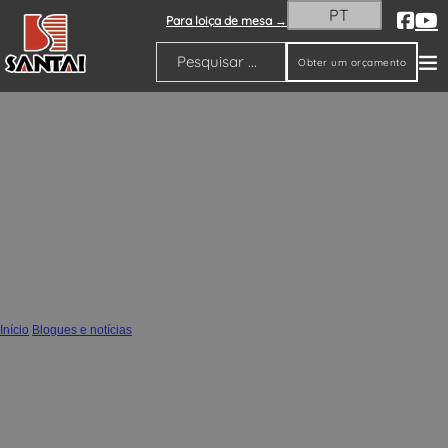
PT
Para loiça de mesa →
Obter um orçamento
Pesquisar
Vaso de cerâmica por atacado com série
de superfície de galvanoplastia -
Fabricante de cerâmica SANTAI
Início
/
Blogues e notícias
/
Vaso de cerâmica por atacado com série de superfície de galvanoplastia -
Fabricante de cerâmica SANTAI