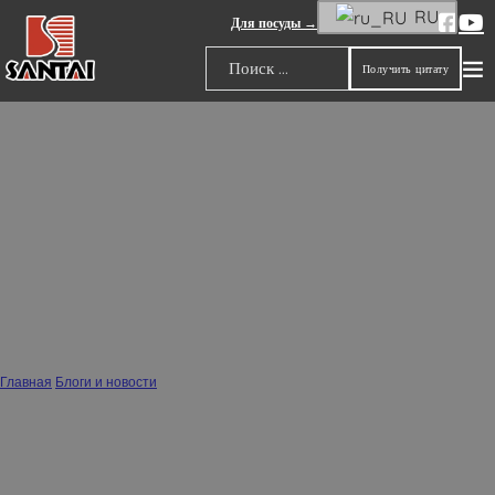
RU
Для посуды →
Получить цитату
Поиск
Изучение последних тенденций в
керамическом искусстве и декоре для
дома - Производитель керамики
SANTAI
Главная
/
Блоги и новости
/
Изучение последних тенденций в керамическом искусстве и декоре для дома
- Производитель керамики SANTAI