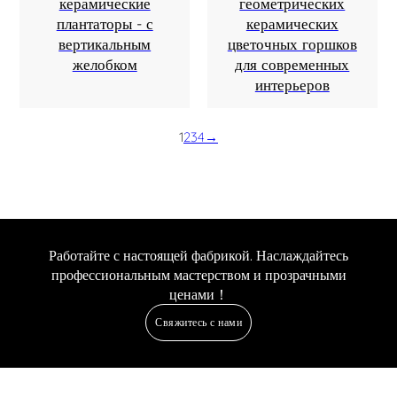
керамические
геометрических
плантаторы - с
керамических
вертикальным
цветочных горшков
желобком
для современных
интерьеров
1
2
3
4
→
Работайте с настоящей фабрикой. Наслаждайтесь
профессиональным мастерством и прозрачными
ценами！
Свяжитесь с нами