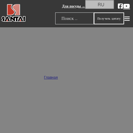
RU
Для посуды →
Получить цитату
Поиск
Оптовые цветочные горшки и
плантаторы
Главная
/
Горшки и сажалки
SANTAI предлагает оптом плантаторы и цветочные горшки различных стилей,
включая терракотовые плантаторы, цементные плантаторы, керамические
цветочные горшки и многое другое, обеспечивая идеальный декоративный
эффект, подходящий для домов, гостиниц, усадеб и парков. Мы также
предлагаем услуги OEM по изготовлению плантаторов на заказ для создания
уникальных продуктов в соответствии с вашими потребностями в дизайне.