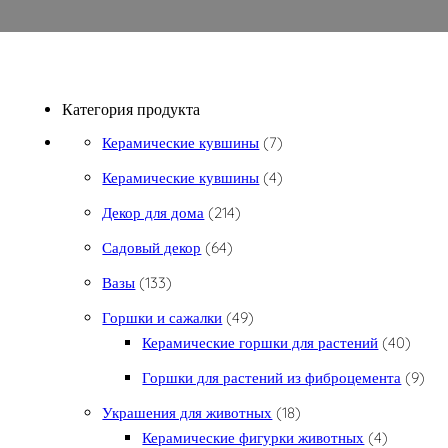
Категория продукта
7 товаров
Керамические кувшины
7
4 товара
Керамические кувшины
4
214 товаров
Декор для дома
214
64 товара
Садовый декор
64
133 товара
Вазы
133
49 товаров
Горшки и сажалки
49
40 то
Керамические горшки для растений
40
9 то
Горшки для растений из фиброцемента
9
18 товаров
Украшения для животных
18
4 товара
Керамические фигурки животных
4