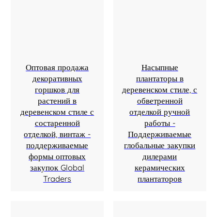
Оптовая продажа
Насыпные
декоративных
плантаторы в
горшков для
деревенском стиле, с
растений в
обветренной
деревенском стиле с
отделкой ручной
состаренной
работы -
отделкой, винтаж -
Поддерживаемые
поддерживаемые
глобальные закупки
формы оптовых
дилерами
закупок Global
керамических
Traders
плантаторов