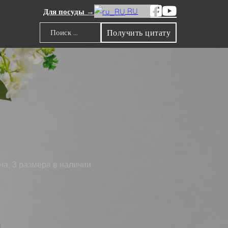
RU
Для посуды →
Получить цитату
Поиск
на, 3 размера в наличии