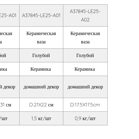
A37845-LE25-
E25-A01
A37845-LE25-A01
A02
еская
Керамическая
Керамическая
а
ваза
ваза
бой
Голубой
Голубой
мика
Керамика
Керамика
й декор
домашний декор
домашний декор
31 см
D:21X22 см
D:17.5X17.5cm
г/шт
1,5 кг/шт
0,9 кг/шт