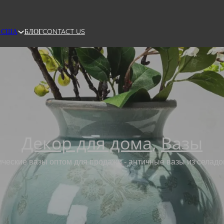
БЛОГ
CONTACT US
 США
Декор для дома
,
Вазы
ческие вазы оптом для продажи - античные вазы из селадо