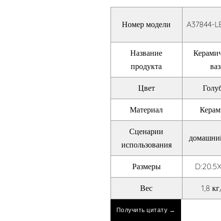
Номер модели
A37844-L
Название
Керамич
продукта
ваз
Цвет
Голу
Материал
Кера
Сценарии
домашни
использования
Размеры
D:20.5X
Вес
1,8 к
Получить цитату →