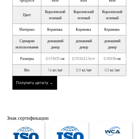
продукта
ваза
ваза
ваза
Королевский
Королевский
Королевский
Цвет
зеленый
зеленый
зеленый
Материал
Керамика
Керамика
Керамика
Сценарии
домашний
домашний
домашний
использования
декор
декор
декор
Размеры
D:17.5X31 см
D:13.5X22.5cm
D:10X18 см
Вес
1,6 кг/шт
0,9 кг/шт
0,5 кг/шт
Получить цитату →
Знак сертификации