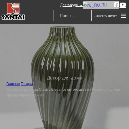
RU
Для посуды →
Получить цитату
Поиск
Декор для дома
Главная
/
Товары
/
Керамическая ваза Classic Elegance оптом, цвет натуральной оливы,
три размера в наличии