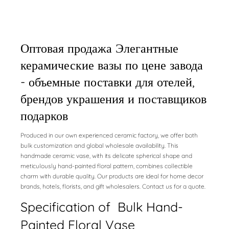
Оптовая продажа Элегантные
керамические вазы по цене завода
- объемные поставки для отелей,
брендов украшения и поставщиков
подарков
Produced in our own experienced ceramic factory, we offer both
bulk customization and global wholesale availability. This
handmade ceramic vase, with its delicate spherical shape and
meticulously hand-painted floral pattern, combines collectible
charm with durable quality. Our products are ideal for home decor
brands, hotels, florists, and gift wholesalers. Contact us for a quote.
Specification of Bulk Hand-
Painted Floral Vase