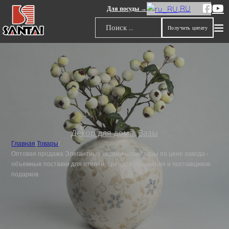
RU
Для посуды →
Получить цитату
Поиск
Декор для дома
,
Вазы
Главная
/
Товары
/
Оптовая продажа Элегантные керамические вазы по цене завода -
объемные поставки для отелей, брендов украшения и поставщиков
подарков