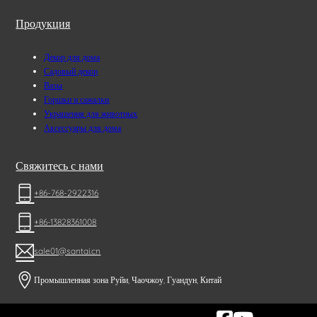
Продукция
Декор для дома
Садовый декор
Вазы
Горшки и сажалки
Украшения для животных
Аксессуары для дома
Свяжитесь с нами
+86-768-2922316
+86-13828361008
sale01@santai.cn
Промышленная зона Руйи, Чаочжоу, Гуандун, Китай