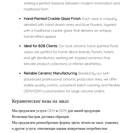
striking a perfect balance between modern minimalism and
traditional form.
Hand-Painted Crackle Glaze Finish
: Each vase is uniquely
detailed with hand-drawn vines and blue flowers, layered
with a traditional crackle glaze that delivers an antique,
handcrafted appeal.
Ideal for B2B Clients
: Our bulk ceramic hand-painted floral
vases are perfect for home décor brands, florists, hotels,
and gift distributors seeking art-inspired ceramics that
elevate product collections or interior aesthetics.
Reliable Ceramic Manufacturing
: Backed by our self-
possessed professional ceramic production lines, we offer
stable quality control, consistent batch coloring, and flexible
OEM/ODM customization for large-volume orders.
Керамические вазы на заказ
Мы предлагаем услуги OEM и ODM для нашей продукции.
Возможна быстрая доставка образцов.
Мы предлагаем разнообразные формы, цвета, печать на заказ, упаковку
и другие услуги, отвечающие вашим конкретным потребностям.