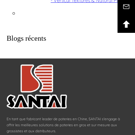
- Vertical Textures & Natural Patina
Blogs récents
En tant que fabricant leader de poteries en Chine, SANTAI s'engage à
offrir les meilleures solutions de poteries en gros et sur mesure aux
grossistes et aux distributeurs.