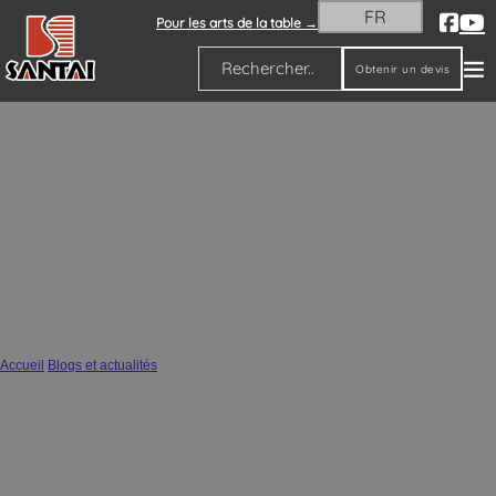
FR
Pour les arts de la table →
Obtenir un devis
Rechercher
Quelles sont les principales matières
premières utilisées dans les différents
types de céramiques ?
Accueil
/
Blogs et actualités
/
Quelles sont les principales matières premières utilisées dans les différents types
de céramiques ?