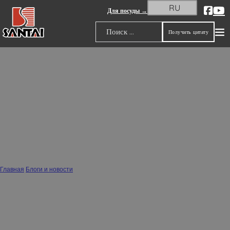
RU
Для посуды →
Получить цитату
Поиск
Какие основные керамические
сырьевые материалы используются в
различных видах керамики?
Главная
/
Блоги и новости
/
Какие основные керамические сырьевые материалы используются в
различных видах керамики?