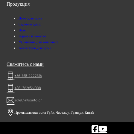
Продукция
Декор для дома
Садовый декор
Вазы
Горшки и сажалки
Украшения для животных
Аксессуары для дома
Свяжитесь с нами
+86-768-2922316
+86-13828361008
sale01@santai.cn
Промышленная зона Руйи, Чаочжоу, Гуандун, Китай