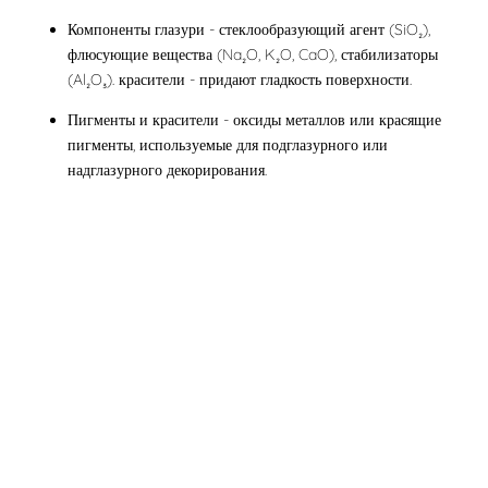
Компоненты глазури - стеклообразующий агент (SiO₂),
флюсующие вещества (Na₂O, K₂O, CaO), стабилизаторы
(Al₂O₃). красители - придают гладкость поверхности.
Пигменты и красители - оксиды металлов или красящие
пигменты, используемые для подглазурного или
надглазурного декорирования.